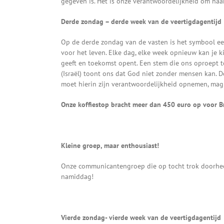
gegeven is. Het is onze verantwoordelijkheid om haa
Derde zondag – derde week van de veertigdagentijd
Op de derde zondag van de vasten is het symbool een
voor het leven. Elke dag, elke week opnieuw kan je k
geeft en toekomst opent. Een stem die ons oproept to
(Israël) toont ons dat God niet zonder mensen kan. De
moet hierin zijn verantwoordelijkheid opnemen, mag zi
Onze koffiestop bracht meer dan 450 euro op voor Br
Kleine groep, maar enthousiast!
Onze communicantengroep die op tocht trok doorheen 
namiddag!
Vierde zondag- vierde week van de veertigdagentijd