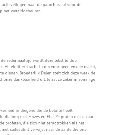
 actievelingen naar de parochiezaal voor de
op het wereldgebeuren.
 de sedermaaltijd wordt deze tekst luidop
lk. Hij vindt er kracht in om voor geen enkele macht,
te dienen. Broederlijk Delen stelt zich deze week de
 onze dankbaarheid uit. Je zal ze zeker in sommige
kerheid in diegene die de belofte heeft
 in dialoog met Mozes en Elia. Ze praten met elkaar
 de profeten, die zich niet terugtrokken als het
 met cadeaulint verwijst naar de aarde die ons