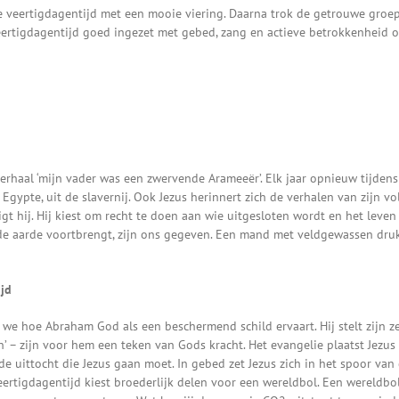
 veertigdagentijd met een mooie viering. Daarna trok de getrouwe groep
eertigdagentijd goed ingezet met gebed, zang en actieve betrokkenheid 
rhaal ‘mijn vader was een zwervende Arameeër’. Elk jaar opnieuw tijdens
Egypte, uit de slavernij. Ook Jezus herinnert zich de verhalen van zijn vo
t hij. Hij kiest om recht te doen aan wie uitgesloten wordt en het leven 
e aarde voortbrengt, zijn ons gegeven. Een mand met veldgewassen drukt
jd
e hoe Abraham God als een beschermend schild ervaart. Hij stelt zijn ze
en’ – zijn voor hem een teken van Gods kracht. Het evangelie plaatst Jezus
r de uittocht die Jezus gaan moet. In gebed zet Jezus zich in het spoor van
ertigdagentijd kiest broederlijk delen voor een wereldbol. Een wereldbol