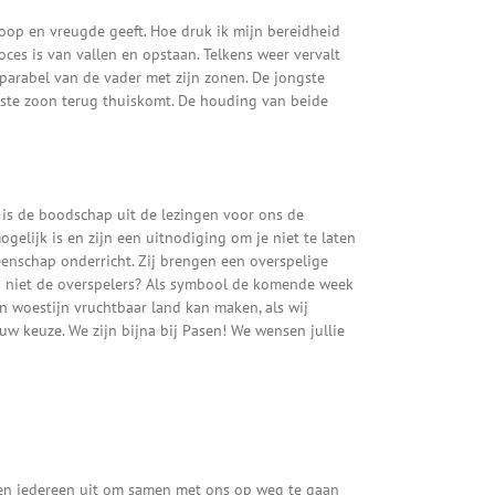
oop en vreugde geeft. Hoe druk ik mijn bereidheid
oces is van vallen en opstaan. Telkens weer vervalt
e parabel van de vader met zijn zonen. De jongste
ongste zoon terug thuiskomt. De houding van beide
 is de boodschap uit de lezingen voor ons de
elijk is en zijn een uitnodiging om je niet te laten
eenschap onderricht. Zij brengen een overspelige
zij niet de overspelers? Als symbool de komende week
 woestijn vruchtbaar land kan maken, als wij
 keuze. We zijn bijna bij Pasen! We wensen jullie
en iedereen uit om samen met ons op weg te gaan