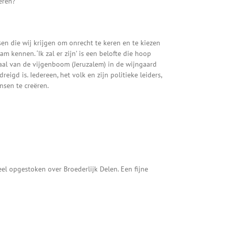
eren?
en die wij krijgen om onrecht te keren en te kiezen
kennen. ‘Ik zal er zijn’ is een belofte die hoop
haal van de vijgenboom (Jeruzalem) in de wijngaard
igd is. Iedereen, het volk en zijn politieke leiders,
nsen te creëren.
l opgestoken over Broederlijk Delen. Een fijne