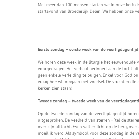
Met meer dan 100 mensen starten we in onze kerk de
startavond van Broederlijk Delen. We hebben onze v
Eerste zondag – eerste week van de veertigdagentijd
We horen deze week in de liturgie het eeuwenoude ve
voorgedragen. Het verhaal herinnert aan de tocht uit 
geen enkele verleiding te buigen. Enkel voor God buig
vraag hoe wij omgaan met voedsel. De vruchten die d
kerken zien staan!
Tweede zondag – tweede week van de veertigdagenti
Op de tweede zondag van de veertigdagentijd horen w
uitgesproken. De veelheid van sterren – ‘tel de sterr
over zijn uittocht. Even valt er licht op de berg, ove
moeilijk werd. Als symbool voor deze zondag in de ve