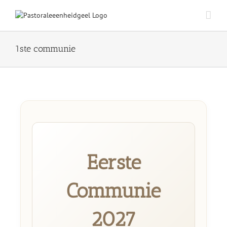
Ga
naar
inhoud
1ste communie
Eerste
Communie
2027