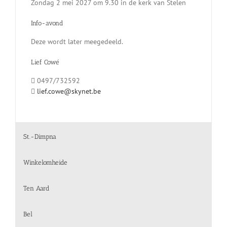
Zondag 2 mei 2027 om 9.30 in de kerk van Stelen
Info-avond
Deze wordt later meegedeeld.
Lief Cowé
0497/732592
lief.cowe@skynet.be
St.-Dimpna
Winkelomheide
Ten Aard
Bel