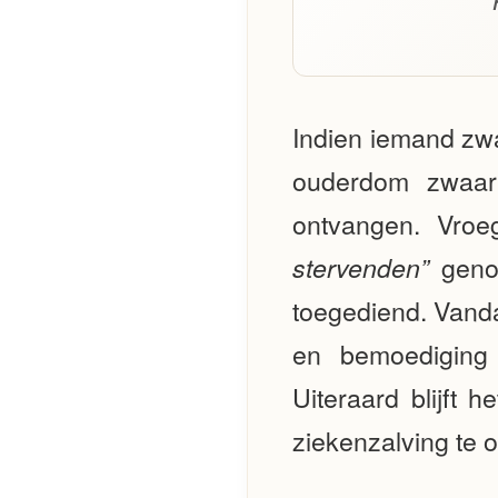
Indien iemand zwa
ouderdom zwaar
ontvangen. Vro
genoe
stervenden”
toegediend. V
anda
en bemoedigin
Uiteraard blijft
ziekenzalving te 