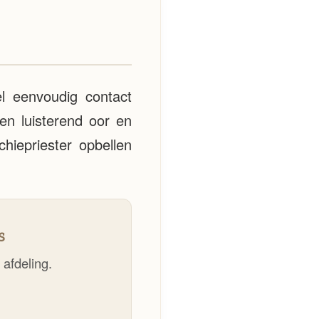
el eenvoudig contact
en luisterend oor en
hiepriester opbellen
s
 afdeling.