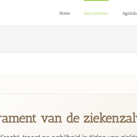
Home
Sacramenten
Agenda
rament van de ziekenzal
Kracht, troost en nabijheid in tijden van ziekt