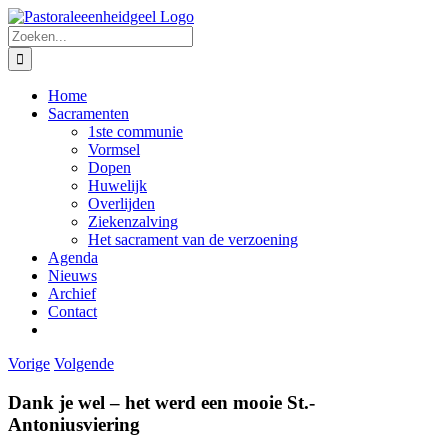
Ga
naar
Zoeken
inhoud
naar:
Home
Sacramenten
1ste communie
Vormsel
Dopen
Huwelijk
Overlijden
Ziekenzalving
Het sacrament van de verzoening
Agenda
Nieuws
Archief
Contact
Vorige
Volgende
Dank je wel – het werd een mooie St.-
Antoniusviering