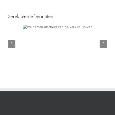
Gerelateerde berichten
e kerk in
Gelukkig nieuwjaar aan iedereen! – Interview met Maria
Gerits