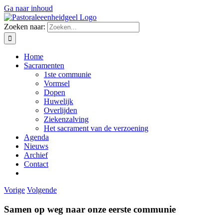
Ga naar inhoud
Zoeken naar:
Home
Sacramenten
1ste communie
Vormsel
Dopen
Huwelijk
Overlijden
Ziekenzalving
Het sacrament van de verzoening
Agenda
Nieuws
Archief
Contact
Vorige
Volgende
Samen op weg naar onze eerste communie