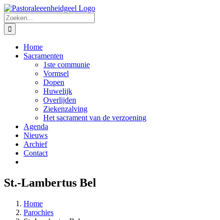
Ga
naar
Zoeken
inhoud
naar:
Home
Sacramenten
1ste communie
Vormsel
Dopen
Huwelijk
Overlijden
Ziekenzalving
Het sacrament van de verzoening
Agenda
Nieuws
Archief
Contact
St.-Lambertus Bel
Home
Parochies