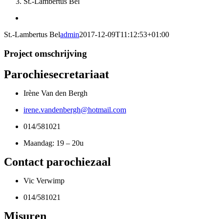
St.-Lambertus Bel
View
Larger
St.-Lambertus Bel
admin
2017-12-09T11:12:53+01:00
Image
Project omschrijving
Parochiesecretariaat
Irène Van den Bergh
irene.vandenbergh@hotmail.com
014/581021
Maandag: 19 – 20u
Contact parochiezaal
Vic Verwimp
014/581021
Misuren